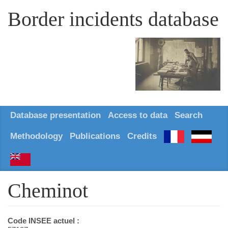
Border incidents database
Database presentation
Access to data
Search
Methodology
Publications
Credits
Cheminot
Code INSEE actuel :