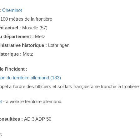
:
Cheminot
:
100 mètres de la frontière
t actuel :
Moselle (57)
du département :
Metz
nistrative historique :
Lothringen
istorique :
Metz
e l'incident :
ion du territoire allemand (133)
pel à l'ordre des officiers et soldats français à ne franchir la frontiè
et
- a violé le territoire allemand.
onsultées :
AD 3 ADP 50
t