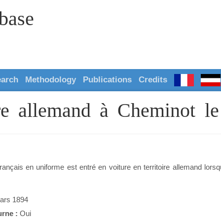
abase
earch
Methodology
Publications
Credits
oire allemand à Cheminot 
français en uniforme est entré en voiture en territoire allemand lorsq
ars 1894
urne :
Oui