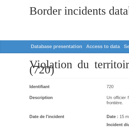
Border incidents dat
Database presentation
Access to data
S
Violation du territ
(720)
Identifiant
720
Description
Un officier 
frontière.
Date de l'incident
Date :
15 m
Incident di