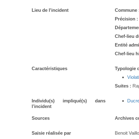
Lieu de l'incident
Commune 
Précision 
Départemen
Chef-lieu 
Entité admi
Chef-lieu h
Caractéristiques
Typologie d
Violat
Suites :
Rap
Individu(s) impliqué(s) dans
Ducr
l’incident
Sources
Archives c
Saisie réalisée par
Benoit Vaillo