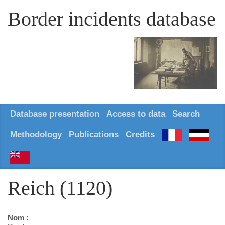
Border incidents database
Database presentation
Access to data
Search
Methodology
Publications
Credits
Reich (1120)
Nom :