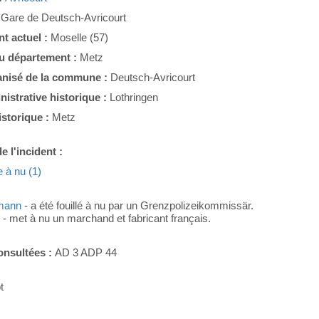
:
Gare de Deutsch-Avricourt
t actuel :
Moselle (57)
du département :
Metz
nisé de la commune :
Deutsch-Avricourt
nistrative historique :
Lothringen
istorique :
Metz
e l'incident :
e à nu (1)
mann
- a été fouillé à nu par un Grenzpolizeikommissär.
h
- met à nu un marchand et fabricant français.
onsultées :
AD 3 ADP 44
t