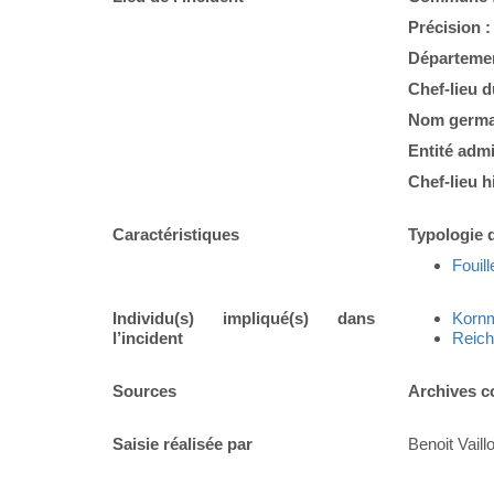
Précision 
Départemen
Chef-lieu 
Nom germa
Entité admi
Chef-lieu h
Caractéristiques
Typologie d
Fouill
Individu(s) impliqué(s) dans
Korn
l’incident
Reic
Sources
Archives c
Saisie réalisée par
Benoit Vaillo