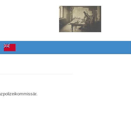
enzpolizeikommissär.