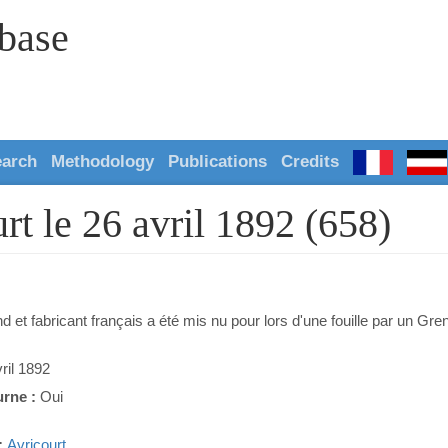
abase
earch
Methodology
Publications
Credits
rt le 26 avril 1892 (658)
 et fabricant français a été mis nu pour lors d'une fouille par un Gr
ril 1892
urne :
Oui
:
Avricourt