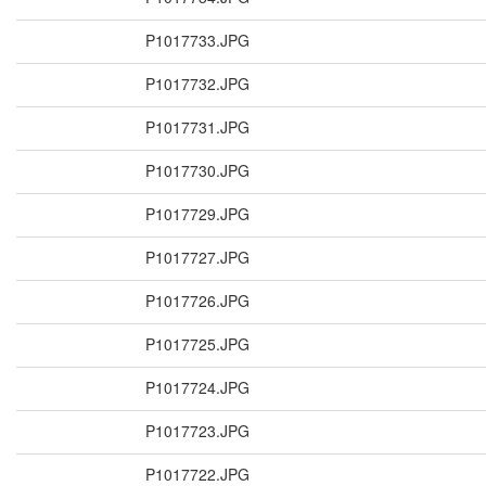
P1017733.JPG
P1017732.JPG
P1017731.JPG
P1017730.JPG
P1017729.JPG
P1017727.JPG
P1017726.JPG
P1017725.JPG
P1017724.JPG
P1017723.JPG
P1017722.JPG