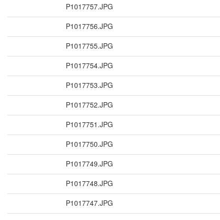
P1017757.JPG
P1017756.JPG
P1017755.JPG
P1017754.JPG
P1017753.JPG
P1017752.JPG
P1017751.JPG
P1017750.JPG
P1017749.JPG
P1017748.JPG
P1017747.JPG