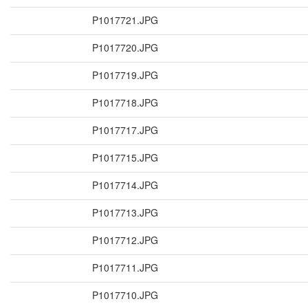
P1017721.JPG
P1017720.JPG
P1017719.JPG
P1017718.JPG
P1017717.JPG
P1017715.JPG
P1017714.JPG
P1017713.JPG
P1017712.JPG
P1017711.JPG
P1017710.JPG