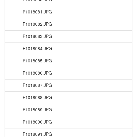
P1018081.JPG
P1018082.JPG
P1018083.JPG
P1018084.JPG
P1018085.JPG
P1018086.JPG
P1018087.JPG
P1018088.JPG
P1018089.JPG
P1018090.JPG
P1018091.JPG