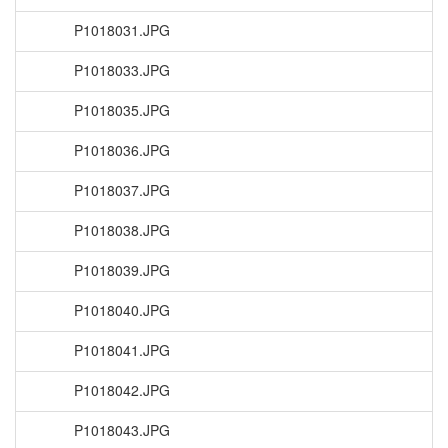
P1018031.JPG
P1018033.JPG
P1018035.JPG
P1018036.JPG
P1018037.JPG
P1018038.JPG
P1018039.JPG
P1018040.JPG
P1018041.JPG
P1018042.JPG
P1018043.JPG