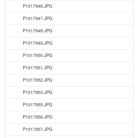
P1017946.JPG
P1017947.JPG
P1017948.JPG
P1017949.JPG
P1017950.JPG
P1017951.JPG
P1017952.JPG
P1017953.JPG
P1017955.JPG
P1017956.JPG
P1017957.JPG