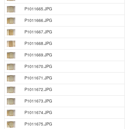
P1011665.JPG
P1011666.JPG
P1011667.JPG
P1011668.JPG
P1011669.JPG
P1011670.JPG
P1011671.JPG
P1011672.JPG
P1011673.JPG
P1011674.JPG
P1011675.JPG