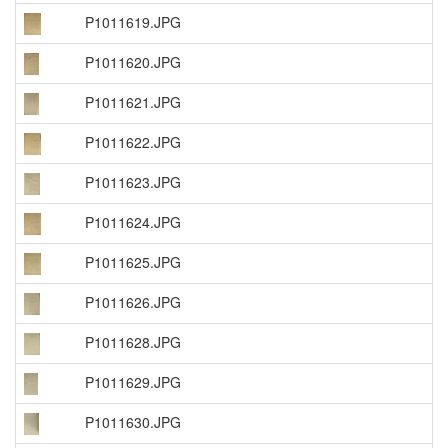
P1011619.JPG
P1011620.JPG
P1011621.JPG
P1011622.JPG
P1011623.JPG
P1011624.JPG
P1011625.JPG
P1011626.JPG
P1011628.JPG
P1011629.JPG
P1011630.JPG