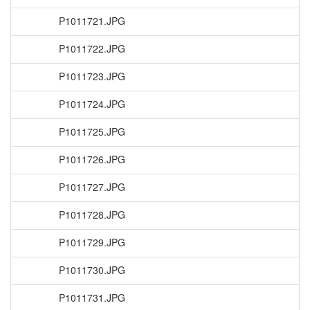
P1011721.JPG
P1011722.JPG
P1011723.JPG
P1011724.JPG
P1011725.JPG
P1011726.JPG
P1011727.JPG
P1011728.JPG
P1011729.JPG
P1011730.JPG
P1011731.JPG