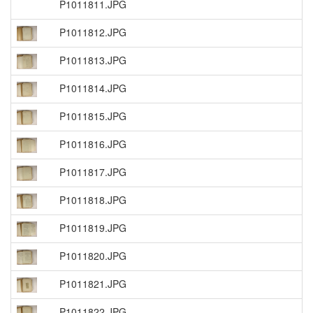
P1011811.JPG
P1011812.JPG
P1011813.JPG
P1011814.JPG
P1011815.JPG
P1011816.JPG
P1011817.JPG
P1011818.JPG
P1011819.JPG
P1011820.JPG
P1011821.JPG
P1011822.JPG