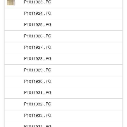
P1011923.JPG
P1011924.JPG
P1011925.JPG
P1011926.JPG
P1011927.JPG
P1011928.JPG
P1011929.JPG
P1011930.JPG
P1011931.JPG
P1011932.JPG
P1011933.JPG
P1011934.JPG