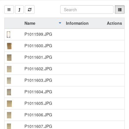
Name
Information
Actions
P1011599.JPG
P1011600.JPG
P1011601.JPG
P1011602.JPG
P1011603.JPG
P1011604.JPG
P1011605.JPG
P1011606.JPG
P1011607.JPG