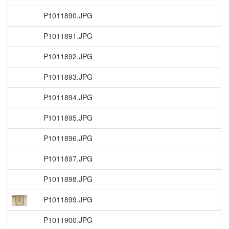
P1011890.JPG
P1011891.JPG
P1011892.JPG
P1011893.JPG
P1011894.JPG
P1011895.JPG
P1011896.JPG
P1011897.JPG
P1011898.JPG
P1011899.JPG
P1011900.JPG