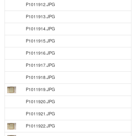
P1011912.JPG
P1011913.JPG
P1011914.JPG
P1011915.JPG
P1011916.JPG
P1011917.JPG
P1011918.JPG
P1011919.JPG
P1011920.JPG
P1011921.JPG
P1011922.JPG