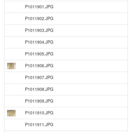
P1011901.JPG
P1011902.JPG
P1011903.JPG
P1011904.JPG
P1011905.JPG
P1011906.JPG
P1011907.JPG
P1011908.JPG
P1011909.JPG
P1011910.JPG
P1011911.JPG