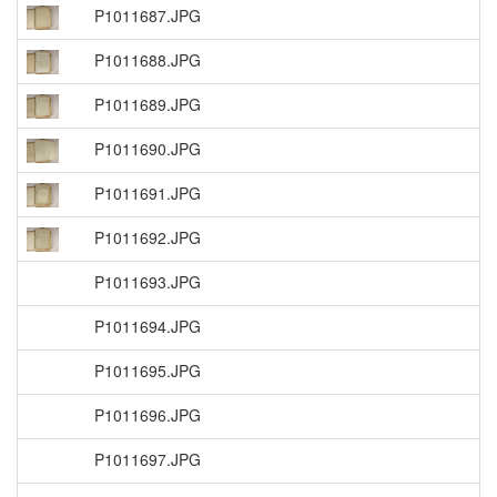
P1011687.JPG
P1011688.JPG
P1011689.JPG
P1011690.JPG
P1011691.JPG
P1011692.JPG
P1011693.JPG
P1011694.JPG
P1011695.JPG
P1011696.JPG
P1011697.JPG