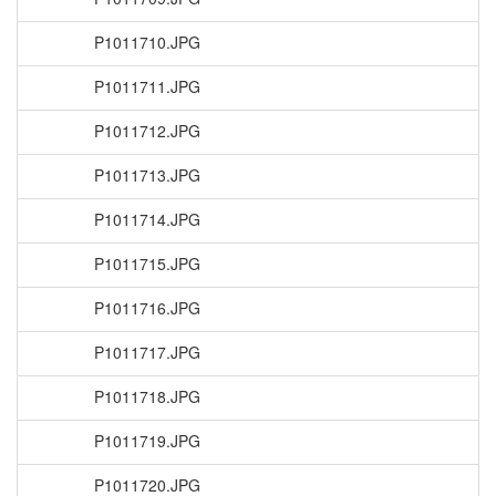
P1011710.JPG
P1011711.JPG
P1011712.JPG
P1011713.JPG
P1011714.JPG
P1011715.JPG
P1011716.JPG
P1011717.JPG
P1011718.JPG
P1011719.JPG
P1011720.JPG