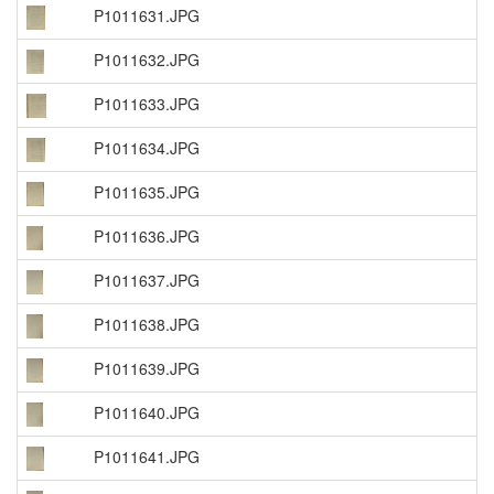
P1011631.JPG
P1011632.JPG
P1011633.JPG
P1011634.JPG
P1011635.JPG
P1011636.JPG
P1011637.JPG
P1011638.JPG
P1011639.JPG
P1011640.JPG
P1011641.JPG