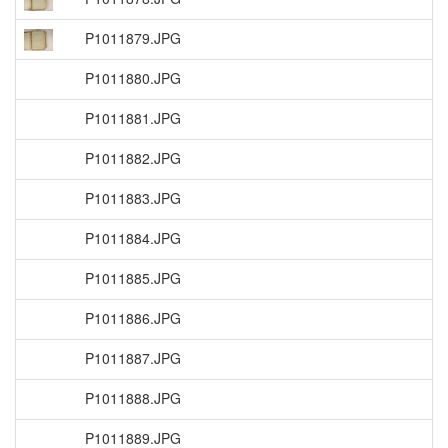
P1011879.JPG
P1011880.JPG
P1011881.JPG
P1011882.JPG
P1011883.JPG
P1011884.JPG
P1011885.JPG
P1011886.JPG
P1011887.JPG
P1011888.JPG
P1011889.JPG