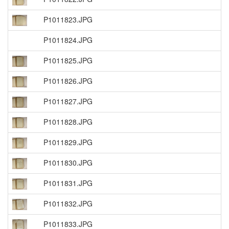
P1011823.JPG
P1011824.JPG
P1011825.JPG
P1011826.JPG
P1011827.JPG
P1011828.JPG
P1011829.JPG
P1011830.JPG
P1011831.JPG
P1011832.JPG
P1011833.JPG