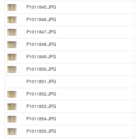
P1011845.JPG
P1011846.JPG
P1011847.JPG
P1011848.JPG
P1011849.JPG
P1011850.JPG
P1011851.JPG
P1011852.JPG
P1011853.JPG
P1011854.JPG
P1011855.JPG