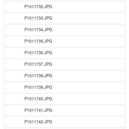
P1011732.JPG
P1011733.JPG
P1011734.JPG
P1011735.JPG
P1011736.JPG
P1011737.JPG
P1011738.JPG
P1011739.JPG
P1011740.JPG
P1011741.JPG
P1011742.JPG