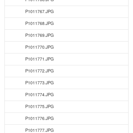
P1011767.JPG
P1011768.JPG
P1011769.JPG
P1011770.JPG
P1011771.JPG
P1011772.JPG
P1011773.JPG
P1011774.JPG
P1011775.JPG
P1011776.JPG
P1011777.JPG