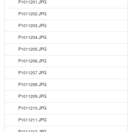
P1011201.JPG
P1011202.JPG
P1011203.JPG
P1011204.JPG
P1011205.JPG
P1011206.JPG
P1011207.JPG
P1011208.JPG
P1011209.JPG
P1011210.JPG
P1011211.JPG
P1011212.JPG