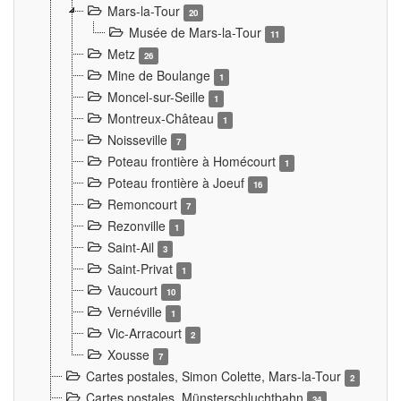
Mars-la-Tour
20
Musée de Mars-la-Tour
11
Metz
26
Mine de Boulange
1
Moncel-sur-Seille
1
Montreux-Château
1
Noisseville
7
Poteau frontière à Homécourt
1
Poteau frontière à Joeuf
16
Remoncourt
7
Rezonville
1
Saint-Ail
3
Saint-Privat
1
Vaucourt
10
Vernéville
1
Vic-Arracourt
2
Xousse
7
Cartes postales, Simon Colette, Mars-la-Tour
2
Cartes postales. Münsterschluchtbahn
34