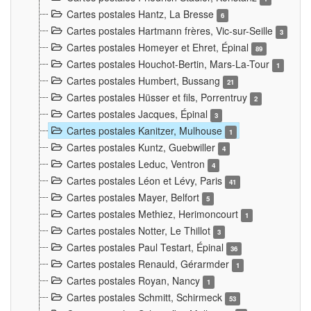
Cartes postales Hantz, La Bresse
6
Cartes postales Hartmann frères, Vic-sur-Seille
3
Cartes postales Homeyer et Ehret, Épinal
89
Cartes postales Houchot-Bertin, Mars-La-Tour
1
Cartes postales Humbert, Bussang
21
Cartes postales Hüsser et fils, Porrentruy
2
Cartes postales Jacques, Épinal
3
Cartes postales Kanitzer, Mulhouse
1
Cartes postales Kuntz, Guebwiller
4
Cartes postales Leduc, Ventron
4
Cartes postales Léon et Lévy, Paris
41
Cartes postales Mayer, Belfort
5
Cartes postales Methiez, Herimoncourt
1
Cartes postales Notter, Le Thillot
3
Cartes postales Paul Testart, Épinal
36
Cartes postales Renauld, Gérarmder
1
Cartes postales Royan, Nancy
1
Cartes postales Schmitt, Schirmeck
53