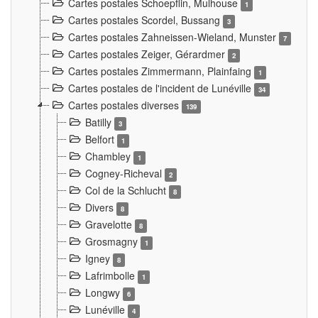
Cartes postales Schoepflin, Mulhouse
1
Cartes postales Scordel, Bussang
3
Cartes postales Zahneissen-Wieland, Munster
7
Cartes postales Zeiger, Gérardmer
2
Cartes postales Zimmermann, Plainfaing
1
Cartes postales de l'incident de Lunéville
34
Cartes postales diverses
139
Batilly
3
Belfort
1
Chambley
1
Cogney-Richeval
2
Col de la Schlucht
8
Divers
8
Gravelotte
8
Grosmagny
1
Igney
8
Lafrimbolle
1
Longwy
6
Lunéville
4