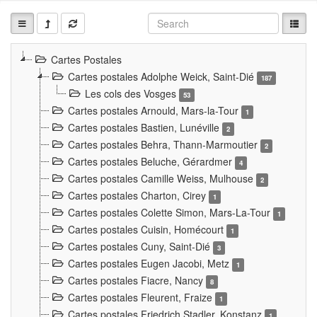
Cartes Postales
Cartes postales Adolphe Weick, Saint-Dié
187
Les cols des Vosges
53
Cartes postales Arnould, Mars-la-Tour
1
Cartes postales Bastien, Lunéville
2
Cartes postales Behra, Thann-Marmoutier
2
Cartes postales Beluche, Gérardmer
4
Cartes postales Camille Weiss, Mulhouse
2
Cartes postales Charton, Cirey
1
Cartes postales Colette Simon, Mars-La-Tour
1
Cartes postales Cuisin, Homécourt
1
Cartes postales Cuny, Saint-Dié
3
Cartes postales Eugen Jacobi, Metz
1
Cartes postales Fiacre, Nancy
8
Cartes postales Fleurent, Fraize
1
Cartes postales Friedrich Stadler, Konstanz
1