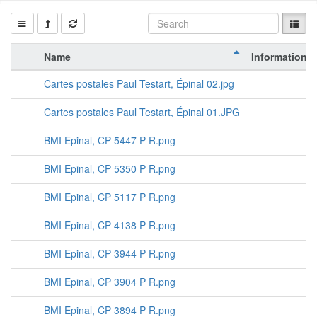
Name
Information
Cartes postales Paul Testart, Épinal 02.jpg
Cartes postales Paul Testart, Épinal 01.JPG
BMI Epinal, CP 5447 P R.png
BMI Epinal, CP 5350 P R.png
BMI Epinal, CP 5117 P R.png
BMI Epinal, CP 4138 P R.png
BMI Epinal, CP 3944 P R.png
BMI Epinal, CP 3904 P R.png
BMI Epinal, CP 3894 P R.png