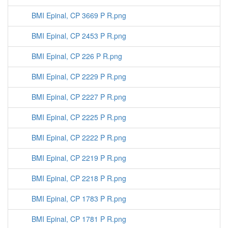
BMI Epinal, CP 3669 P R.png
BMI Epinal, CP 2453 P R.png
BMI Epinal, CP 226 P R.png
BMI Epinal, CP 2229 P R.png
BMI Epinal, CP 2227 P R.png
BMI Epinal, CP 2225 P R.png
BMI Epinal, CP 2222 P R.png
BMI Epinal, CP 2219 P R.png
BMI Epinal, CP 2218 P R.png
BMI Epinal, CP 1783 P R.png
BMI Epinal, CP 1781 P R.png