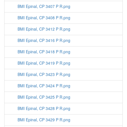
BMI Epinal, CP 3407 P R.png
BMI Epinal, CP 3408 P R.png
BMI Epinal, CP 3412 P R.png
BMI Epinal, CP 3416 P R.png
BMI Epinal, CP 3418 P R.png
BMI Epinal, CP 3419 P R.png
BMI Epinal, CP 3423 P R.png
BMI Epinal, CP 3424 P R.png
BMI Epinal, CP 3425 P R.png
BMI Epinal, CP 3428 P R.png
BMI Epinal, CP 3429 P R.png