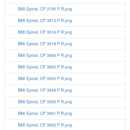
BMI Epinal, CP 3795 P R.png
BMI Epinal, CP 3812 P R.png
BMI Epinal, CP 3816 P R.png
BMI Epinal, CP 3818 P R.png
BMI Epinal, CP 3866 P R.png
BMI Epinal, CP 3893 P R.png
BMI Epinal, CP 3905 P R.png
BMI Epinal, CP 3949 P R.png
BMI Epinal, CP 3950 P R.png
BMI Epinal, CP 3961 P R.png
BMI Epinal, CP 3962 P R.png