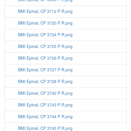
BMI Epinal, CP 3712 P R.png
BMI Epinal, CP 3720 P R.png
BMI Epinal, CP 3724 P R.png
BMI Epinal, CP 3725 P R.png
BMI Epinal, CP 3726 P R.png
BMI Epinal, CP 3727 P R.png
BMI Epinal, CP 3728 P R.png
BMI Epinal, CP 3742 P R.png
BMI Epinal, CP 3743 P R.png
BMI Epinal, CP 3744 P R.png
BMI Epinal, CP 3745 P R.png