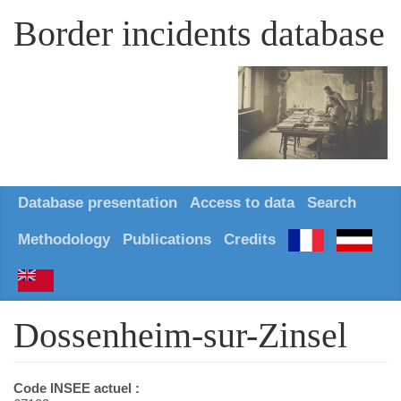
Border incidents database
Database presentation
Access to data
Search
Methodology
Publications
Credits
Dossenheim-sur-Zinsel
Code INSEE actuel :