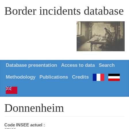
Border incidents database
Database presentation
Access to data
Search
Methodology
Publications
Credits
Donnenheim
Code INSEE actuel :