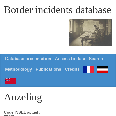
Border incidents database
Database presentation
Access to data
Search
Methodology
Publications
Credits
Anzeling
Code INSEE actuel :