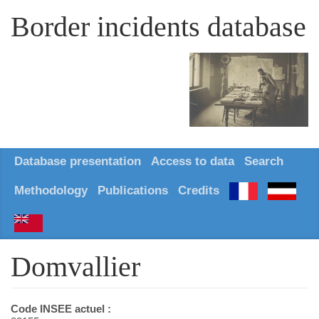
Border incidents database
Database presentation
Access to data
Search
Methodology
Publications
Credits
Domvallier
Code INSEE actuel :