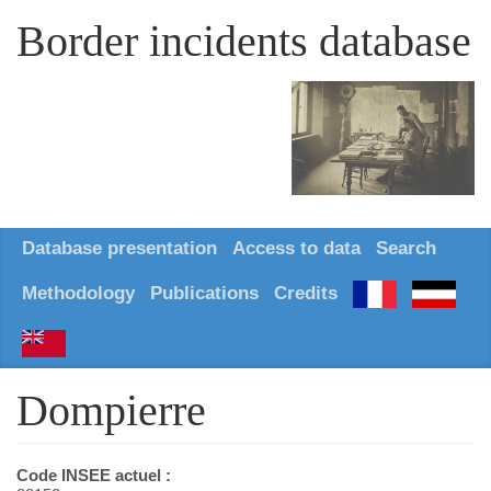
Border incidents database
Database presentation
Access to data
Search
Methodology
Publications
Credits
Dompierre
Code INSEE actuel :