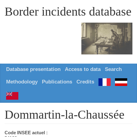
Border incidents database
Database presentation
Access to data
Search
Methodology
Publications
Credits
Dommartin-la-Chaussée
Code INSEE actuel :