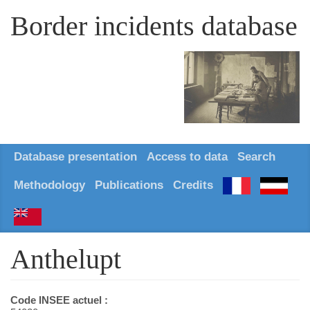
Border incidents database
Database presentation
Access to data
Search
Methodology
Publications
Credits
Anthelupt
Code INSEE actuel :