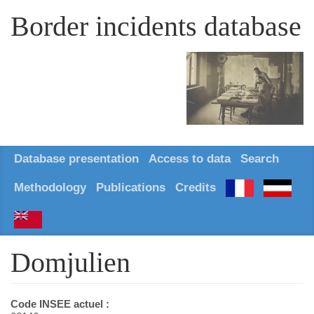
Border incidents database
Database presentation
Access to data
Search
Methodology
Publications
Credits
Domjulien
Code INSEE actuel :