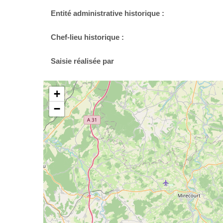
Entité administrative historique :
Chef-lieu historique :
Saisie réalisée par
+
−