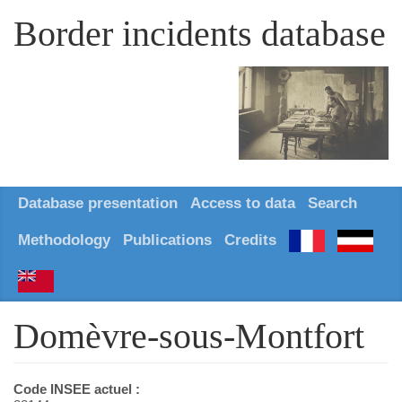
Border incidents database
Database presentation
Access to data
Search
Methodology
Publications
Credits
Domèvre-sous-Montfort
Code INSEE actuel :