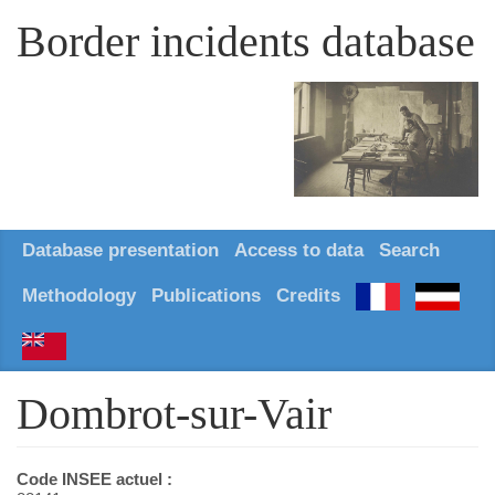
Border incidents database
Database presentation
Access to data
Search
Methodology
Publications
Credits
Dombrot-sur-Vair
Code INSEE actuel :