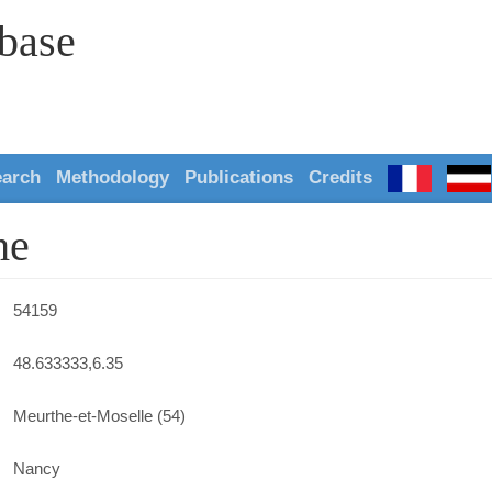
abase
earch
Methodology
Publications
Credits
he
54159
48.633333,6.35
Meurthe-et-Moselle (54)
Nancy