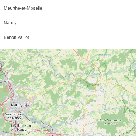
Meurthe-et-Moselle
Nancy
Benoit Vaillot