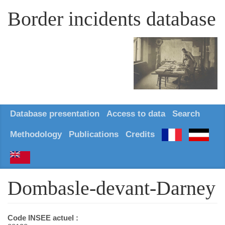
Border incidents database
Database presentation
Access to data
Search
Methodology
Publications
Credits
Dombasle-devant-Darney
Code INSEE actuel :