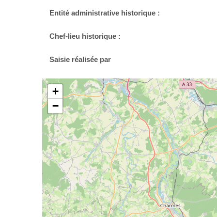
Entité administrative historique :
Chef-lieu historique :
Saisie réalisée par
+
−