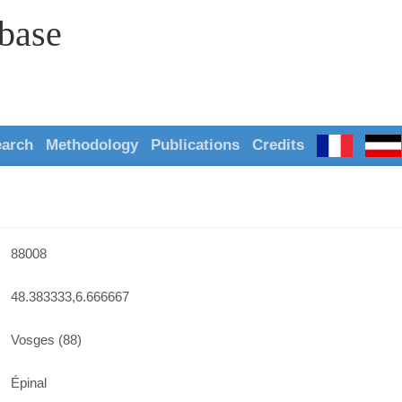
abase
earch
Methodology
Publications
Credits
88008
48.383333,6.666667
Vosges (88)
Épinal