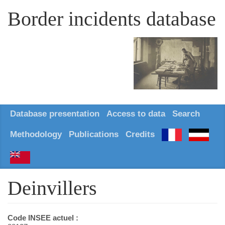
Border incidents database
Database presentation
Access to data
Search
Methodology
Publications
Credits
Deinvillers
Code INSEE actuel :