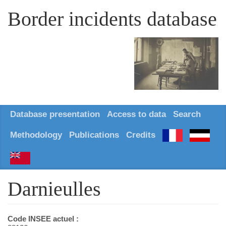
Border incidents database
Database presentation
Access to data
Search
Methodology
Publications
Credits
Darnieulles
Code INSEE actuel :