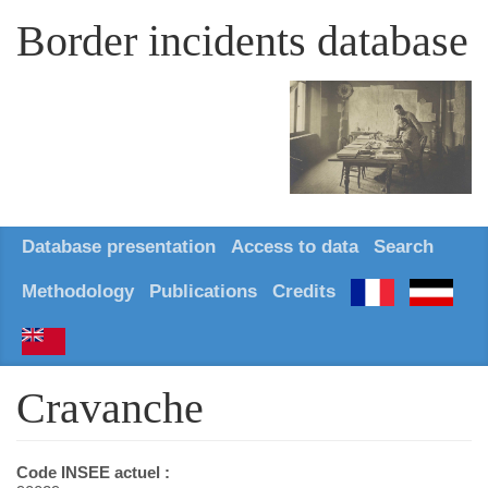
Border incidents database
Database presentation
Access to data
Search
Methodology
Publications
Credits
Cravanche
Code INSEE actuel :