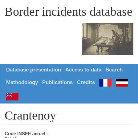
Border incidents database
Database presentation
Access to data
Search
Methodology
Publications
Credits
Crantenoy
Code INSEE actuel :