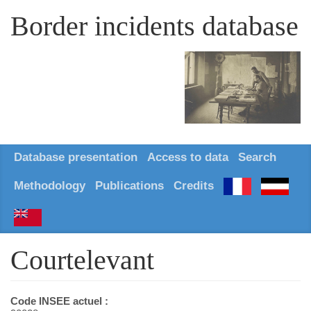
Border incidents database
Database presentation
Access to data
Search
Methodology
Publications
Credits
Courtelevant
Code INSEE actuel :