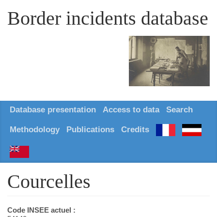
Border incidents database
Database presentation
Access to data
Search
Methodology
Publications
Credits
Courcelles
Code INSEE actuel :