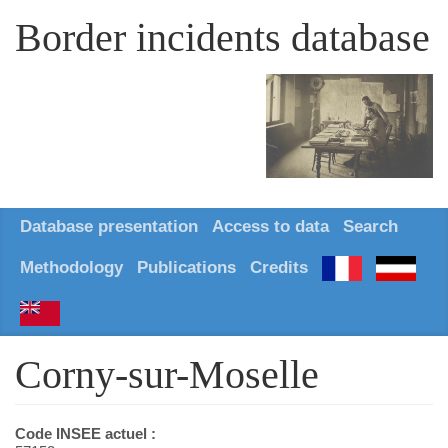
Border incidents database
Database presentation
Access to data
Search
Methodology
Publications
Credits
Corny-sur-Moselle
Code INSEE actuel :