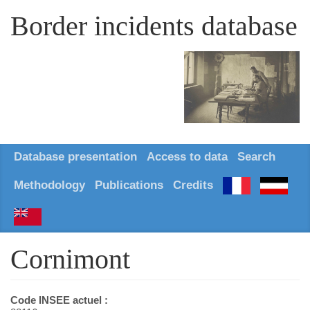
Border incidents database
Database presentation
Access to data
Search
Methodology
Publications
Credits
Cornimont
Code INSEE actuel :