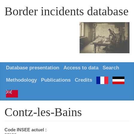
Border incidents database
Database presentation
Access to data
Search
Methodology
Publications
Credits
Contz-les-Bains
Code INSEE actuel :