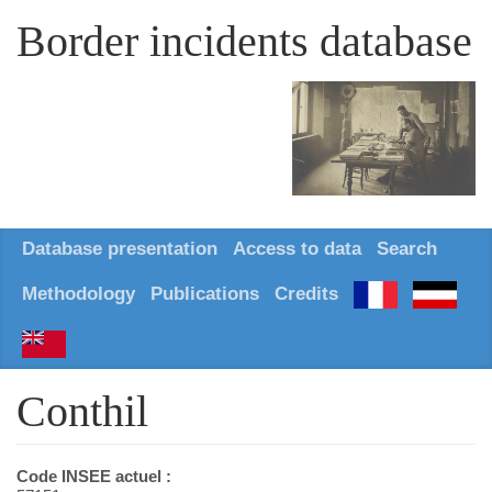
Border incidents database
Database presentation
Access to data
Search
Methodology
Publications
Credits
Conthil
Code INSEE actuel :