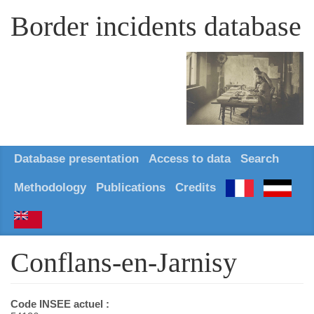
Border incidents database
Database presentation
Access to data
Search
Methodology
Publications
Credits
Conflans-en-Jarnisy
Code INSEE actuel :