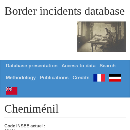
Border incidents database
Database presentation
Access to data
Search
Methodology
Publications
Credits
Cheniménil
Code INSEE actuel :