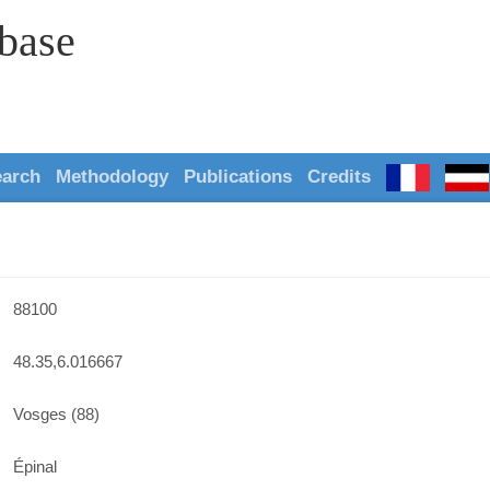
abase
earch
Methodology
Publications
Credits
88100
48.35,6.016667
Vosges (88)
Épinal