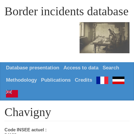
Border incidents database
Database presentation
Access to data
Search
Methodology
Publications
Credits
Chavigny
Code INSEE actuel :