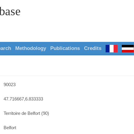
abase
earch
Methodology
Publications
Credits
90023
47.716667,6.833333
Territoire de Belfort (90)
Belfort