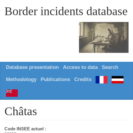
Border incidents database
Database presentation
Access to data
Search
Methodology
Publications
Credits
Châtas
Code INSEE actuel :