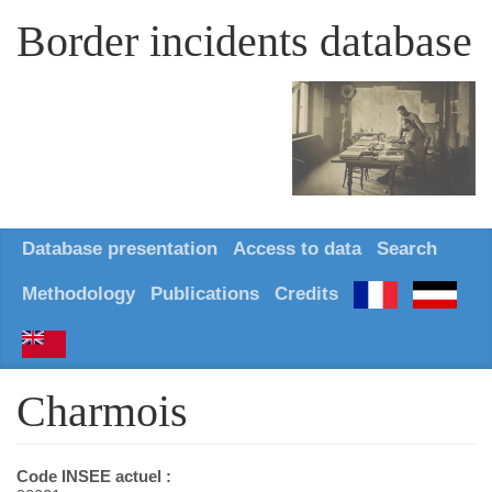
Border incidents database
Database presentation
Access to data
Search
Methodology
Publications
Credits
Charmois
Code INSEE actuel :