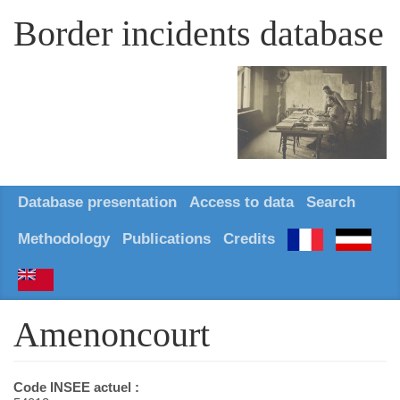
Border incidents database
Database presentation
Access to data
Search
Methodology
Publications
Credits
Amenoncourt
Code INSEE actuel :