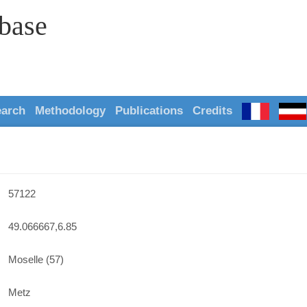
abase
earch
Methodology
Publications
Credits
57122
49.066667,6.85
Moselle (57)
Metz