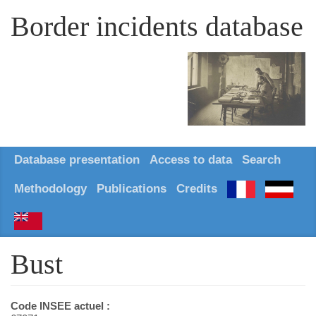
Border incidents database
Database presentation
Access to data
Search
Methodology
Publications
Credits
Bust
Code INSEE actuel :