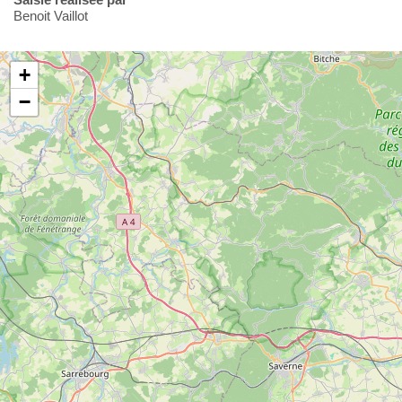
Benoit Vaillot
+
−