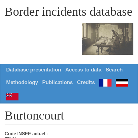
Border incidents database
Database presentation
Access to data
Search
Methodology
Publications
Credits
Burtoncourt
Code INSEE actuel :