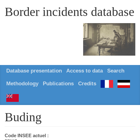
Border incidents database
Database presentation
Access to data
Search
Methodology
Publications
Credits
Buding
Code INSEE actuel :