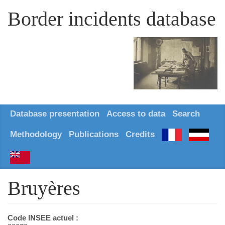
Border incidents database
Database presentation
Access to data
Search
Methodology
Publications
Credits
Bruyères
Code INSEE actuel :