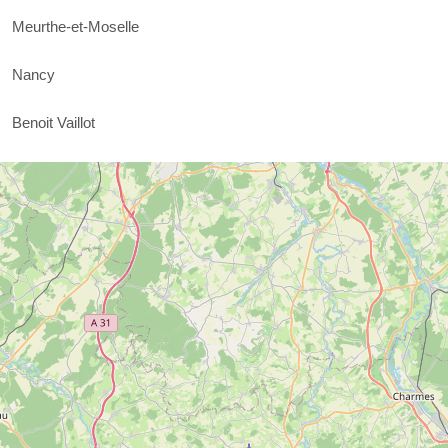
Meurthe-et-Moselle
Nancy
Benoit Vaillot