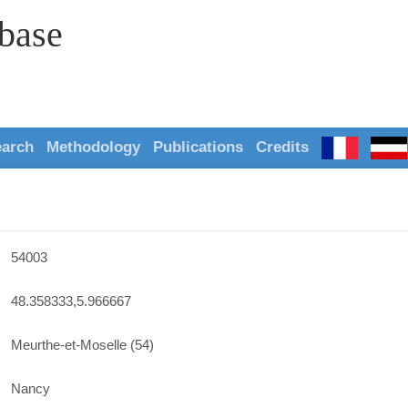
abase
earch
Methodology
Publications
Credits
54003
48.358333,5.966667
Meurthe-et-Moselle (54)
Nancy